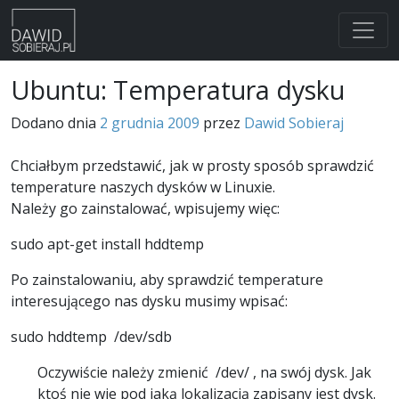
Skip
Ubuntu: Temperatura dysku
to
content
Dodano dnia
2 grudnia 2009
przez
Dawid Sobieraj
Chciałbym przedstawić, jak w prosty sposób sprawdzić
temperature naszych dysków w Linuxie.
Należy go zainstalować, wpisujemy więc:
sudo apt-get install hddtemp
Po zainstalowaniu, aby sprawdzić temperature
interesującego nas dysku musimy wpisać:
sudo hddtemp /dev/sdb
Oczywiście należy zmienić /dev/ , na swój dysk. Jak
ktoś nie wie pod jaką lokalizacją zapisany jest dysk.