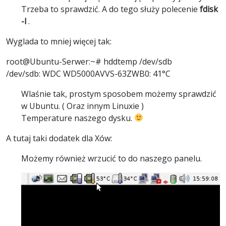
Trzeba to sprawdzić. A do tego służy polecenie
fdisk
-l
.
Wyglada to mniej więcej tak:
root@Ubuntu-Serwer:~# hddtemp /dev/sdb
/dev/sdb: WDC WD5000AVVS-63ZWB0: 41°C
Wlaśnie tak, prostym sposobem możemy sprawdzić
w Ubuntu. ( Oraz innym Linuxie )
Temperature naszego dysku.
A tutaj taki dodatek dla Xów:
Możemy również wrzucić to do naszego panelu.