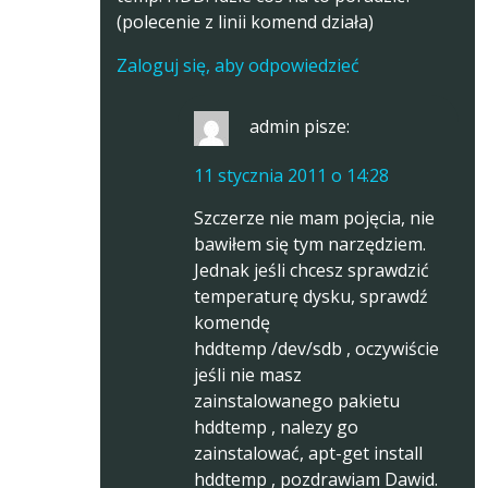
(polecenie z linii komend działa)
Zaloguj się, aby odpowiedzieć
admin
pisze:
11 stycznia 2011 o 14:28
Szczerze nie mam pojęcia, nie
bawiłem się tym narzędziem.
Jednak jeśli chcesz sprawdzić
temperaturę dysku, sprawdź
komendę
hddtemp /dev/sdb
, oczywiście
jeśli nie masz
zainstalowanego pakietu
hddtemp , nalezy go
zainstalować, apt-get install
hddtemp , pozdrawiam Dawid.