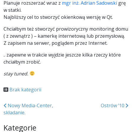
Planuje rozszerzać wraz z
mgr inż. Adrian Sadowski
grę
w statki.
Najbliższy cel to stworzyć okienkową wersję w Qt.
Chciałbym też stworzyć prowizoryczny monitoring domu
( z zewnątrz ) – kamerkę internetową lub przemysłową.
Z zapisem na serwer, poglądem przez Internet.
.. zapewne w trakcie wyjdzie jeszcze kilka rzeczy które
chciałbym zrobić.
stay tuned.
Brak kategorii
Nawigacja
Nowy Media-Center,
Ostrów ’10
składanie.
wpisu
Kategorie