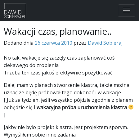
Skip
Wakacji czas, planowanie..
to
content
Dodano dnia
26 czerwca 2010
przez
Dawid Sobieraj
No tak, wakacje się zaczęły czas zaplanować coś
ciekawego do zrobienia.
Trzeba ten czas jakoś efektywnie spożytkować.
Dalej mam w planach stworzenie klastra, także można
uznać że będę próbował tego dokonać i w wakacje.
[ Już za tydzień, jeśli wszystko pójdzie zgodnie z planem
odbędzie się
I wakacyjna próba uruchomienia klastra
]
Jakby nie było projekt klastra, jest projektem sporym.
Wymyśliłem sobie inne zadania.