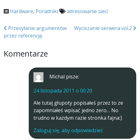
Hardware
,
Poradniki
adresowanie sieci
Nawigacja
Przesyłanie argumentów
Wyciszanie serwera vol.2
przez referencję
wpisu
Komentarze
Michal
pisze:
24 listopada 2011 o 00:20
Ale tutaj głupoty popisałeś przez to ze
zapomniałeś wpisać jedno zero… No
trudno w każdym razie stronka fajna:]
Zaloguj się, aby odpowiedzieć