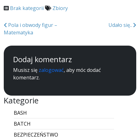
Brak kategorii
Zbiory
Nawigacja
Pola i obwody figur –
Udało się..
Matematyka
wpisu
Dodaj komentarz
Musisz się
zalogować
, aby móc dodać
komentarz.
Kategorie
BASH
BATCH
BEZPIECZEŃSTWO