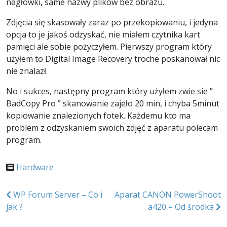
nagłówki, same nazwy plików bez obrazu.
Zdjęcia się skasowały zaraz po przekopiowaniu, i jedyna
opcja to je jakoś odzyskać, nie miałem czytnika kart
pamięci ale sobie pożyczyłem. Pierwszy program który
użyłem to Digital Image Recovery troche poskanował nic
nie znalazł.
No i sukces, następny program który użyłem zwie sie ”
BadCopy Pro ” skanowanie zajeło 20 min, i chyba 5minut
kopiowanie znalezionych fotek. Każdemu kto ma
problem z odzyskaniem swoich zdjęć z aparatu polecam
program.
Hardware
Nawigacja
WP Forum Server – Co i
Aparat CANON PowerShoot
jak ?
a420 – Od środka
wpisu