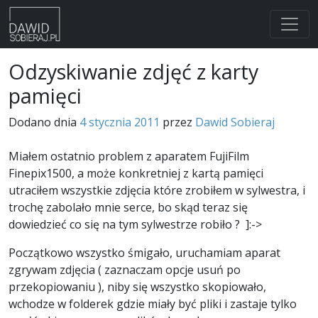
Skip
Odzyskiwanie zdjęć z karty
to
pamięci
content
Dodano dnia
4 stycznia 2011
przez
Dawid Sobieraj
Miałem ostatnio problem z aparatem FujiFilm
Finepix1500, a może konkretniej z kartą pamięci
utraciłem wszystkie zdjęcia które zrobiłem w sylwestra, i
trochę zabolało mnie serce, bo skąd teraz się
dowiedzieć co się na tym sylwestrze robiło ? ]:->
Początkowo wszystko śmigało, uruchamiam aparat
zgrywam zdjęcia ( zaznaczam opcje usuń po
przekopiowaniu ), niby się wszystko skopiowało,
wchodze w folderek gdzie miały być pliki i zastaje tylko