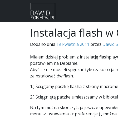
Skip
Instalacja flash 
to
content
Dodano dnia
19 kwietnia 2011
przez
Dawid S
Miałem dzisiaj problem z instalacją flashp
postawiłem na Debianie.
Abyście nie musieli spędzać tyle czasu co ja 
zainstalować ów flash.
1.) Ściągamy paczkę flasha z strony macromed
2.) Ściągniętą paczke umieszczamy w biblotek
Na tym można skończyć, ja jeszcze upewniłem
menu -> ustawienia -> preferencje ) , można 