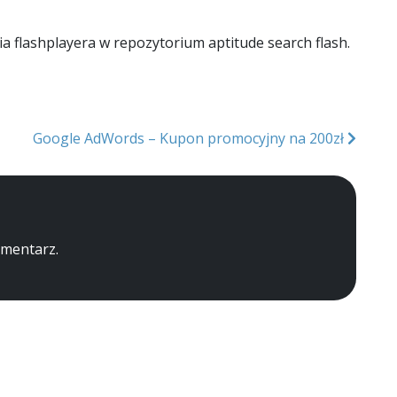
flashplayera w repozytorium aptitude search flash.
Google AdWords – Kupon promocyjny na 200zł
omentarz.