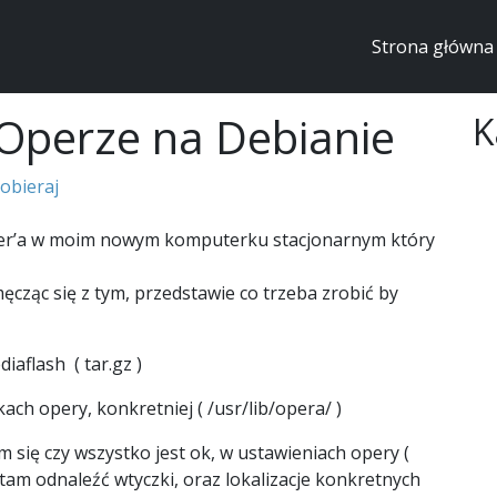
Strona główna
w Operze na Debianie
K
obieraj
layer’a w moim nowym komputerku stacjonarnym który
męcząc się z tym, przedstawie co trzeba zrobić by
iaflash ( tar.gz )
ach opery, konkretniej ( /usr/lib/opera/ )
 się czy wszystko jest ok, w ustawieniach opery (
tam odnaleźć wtyczki, oraz lokalizacje konkretnych