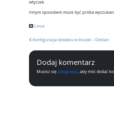
wtyczek.
Innym sposobem może być próba wyszukania 
Linux
Nawigacja
Konfiguracja dzwięku w linuxie – Debian
wpisu
Dodaj komentarz
Musisz się
zalogować
, aby móc dodać k