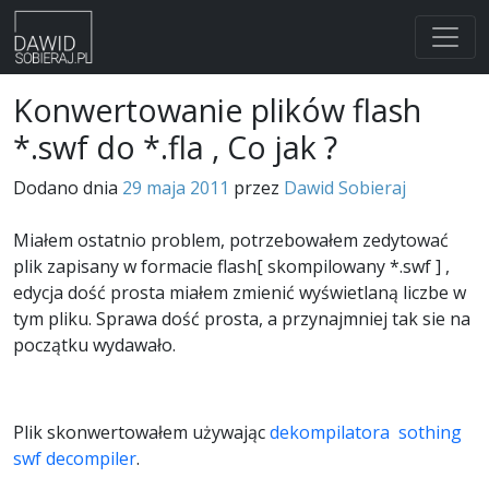
Skip
Konwertowanie plików flash
to
*.swf do *.fla , Co jak ?
content
Dodano dnia
29 maja 2011
przez
Dawid Sobieraj
Miałem ostatnio problem, potrzebowałem zedytować
plik zapisany w formacie flash[ skompilowany *.swf ] ,
edycja dość prosta miałem zmienić wyświetlaną liczbe w
tym pliku. Sprawa dość prosta, a przynajmniej tak sie na
początku wydawało.
Plik skonwertowałem używając
dekompilatora sothing
swf decompiler
.