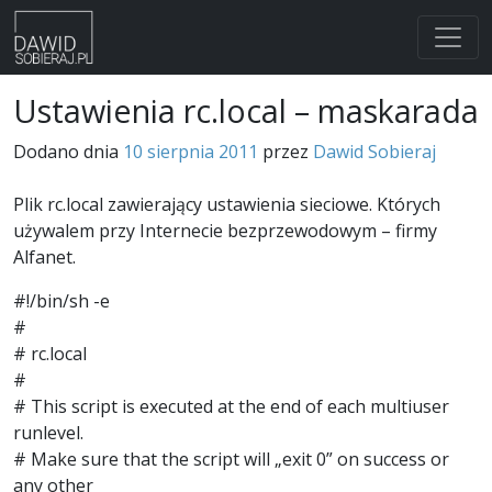
Skip
Ustawienia rc.local – maskarada
to
content
Dodano dnia
10 sierpnia 2011
przez
Dawid Sobieraj
Plik rc.local zawierający ustawienia sieciowe. Których
używalem przy Internecie bezprzewodowym – firmy
Alfanet.
#!/bin/sh -e
#
# rc.local
#
# This script is executed at the end of each multiuser
runlevel.
# Make sure that the script will „exit 0” on success or
any other