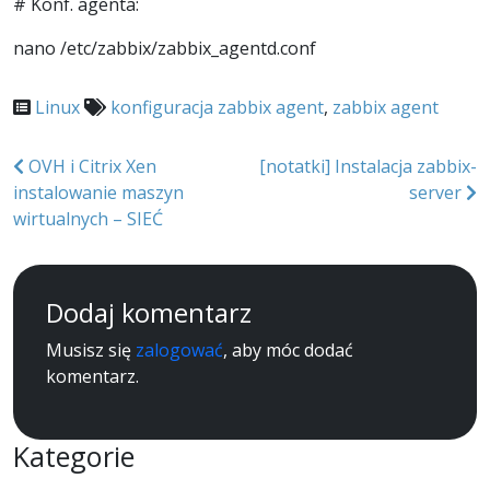
# Konf. agenta:
nano /etc/zabbix/zabbix_agentd.conf
Linux
konfiguracja zabbix agent
,
zabbix agent
Nawigacja
OVH i Citrix Xen
[notatki] Instalacja zabbix-
instalowanie maszyn
server
wpisu
wirtualnych – SIEĆ
Dodaj komentarz
Musisz się
zalogować
, aby móc dodać
komentarz.
Kategorie