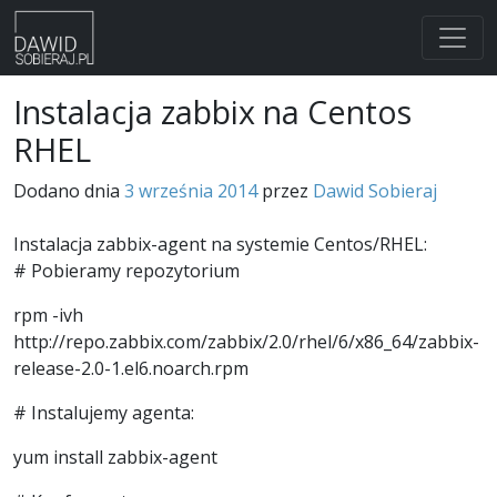
Skip
Instalacja zabbix na Centos
to
RHEL
content
Dodano dnia
3 września 2014
przez
Dawid Sobieraj
Instalacja zabbix-agent na systemie Centos/RHEL:
# Pobieramy repozytorium
rpm -ivh
http://repo.zabbix.com/zabbix/2.0/rhel/6/x86_64/zabbix-
release-2.0-1.el6.noarch.rpm
# Instalujemy agenta:
yum install zabbix-agent