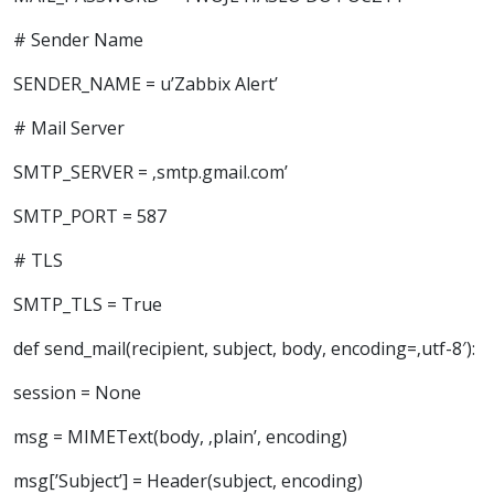
# Sender Name
SENDER_NAME = u’Zabbix Alert’
# Mail Server
SMTP_SERVER = ‚smtp.gmail.com’
SMTP_PORT = 587
# TLS
SMTP_TLS = True
def send_mail(recipient, subject, body, encoding=‚utf-8′):
session = None
msg = MIMEText(body, ‚plain’, encoding)
msg[’Subject’] = Header(subject, encoding)