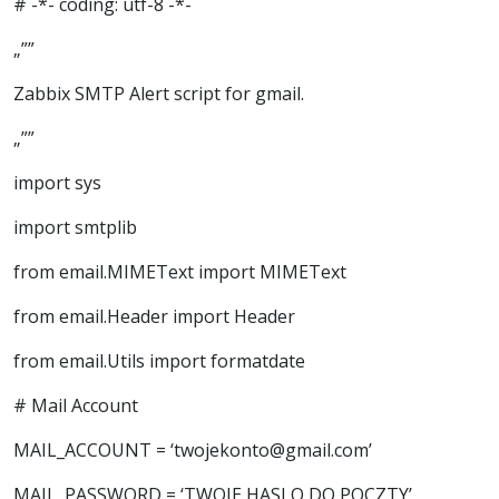
# -*- coding: utf-8 -*-
„””
Zabbix SMTP Alert script for gmail.
„””
import sys
import smtplib
from email.MIMEText import MIMEText
from email.Header import Header
from email.Utils import formatdate
# Mail Account
MAIL_ACCOUNT = ‘twojekonto@gmail.com’
MAIL_PASSWORD = ‘TWOJE HASLO DO POCZTY’