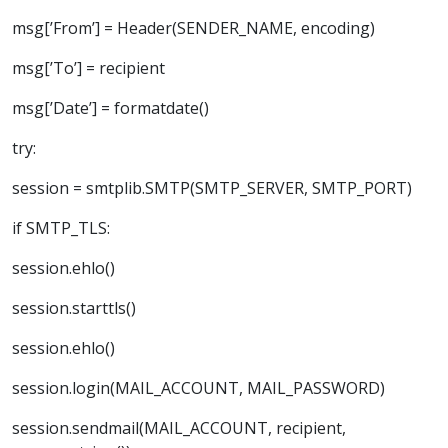
msg[’From’] = Header(SENDER_NAME, encoding)
msg[’To’] = recipient
msg[’Date’] = formatdate()
try:
session = smtplib.SMTP(SMTP_SERVER, SMTP_PORT)
if SMTP_TLS:
session.ehlo()
session.starttls()
session.ehlo()
session.login(MAIL_ACCOUNT, MAIL_PASSWORD)
session.sendmail(MAIL_ACCOUNT, recipient,