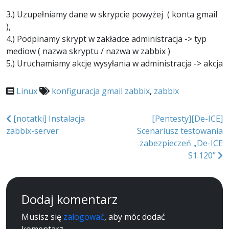
3.) Uzupełniamy dane w skrypcie powyżej ( konta gmail
),
4.) Podpinamy skrypt w zakładce administracja -> typ
mediow ( nazwa skryptu / nazwa w zabbix )
5.) Uruchamiamy akcje wysyłania w administracja -> akcja
Linux
konfiguracja gmail zabbix
,
zabbix
Nawigacja
[notatki] Instalacja
[Pentesty][De-ICE]
zabbix-server
Scenariusz testowania
wpisu
zabezpieczeń „De-ICE
S1.120”
Dodaj komentarz
Musisz się
zalogować
, aby móc dodać
komentarz.