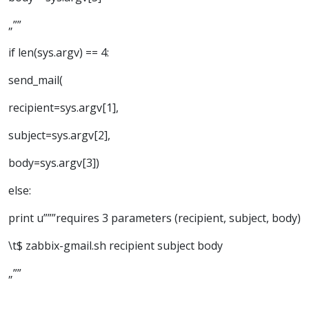
„””
if len(sys.argv) == 4:
send_mail(
recipient=sys.argv[1],
subject=sys.argv[2],
body=sys.argv[3])
else:
print u”””requires 3 parameters (recipient, subject, body)
\t$ zabbix-gmail.sh recipient subject body
„””