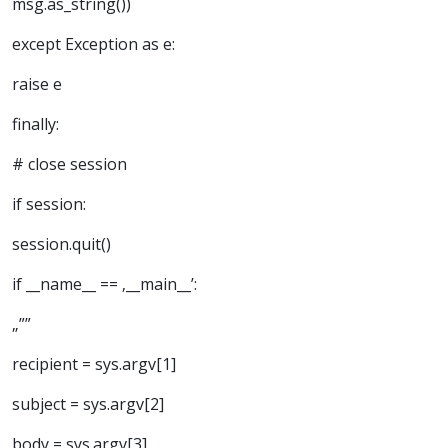
msg.as_string())
except Exception as e:
raise e
finally:
# close session
if session:
session.quit()
if __name__ == ‚__main__’:
„””
recipient = sys.argv[1]
subject = sys.argv[2]
body = sys.argv[3]