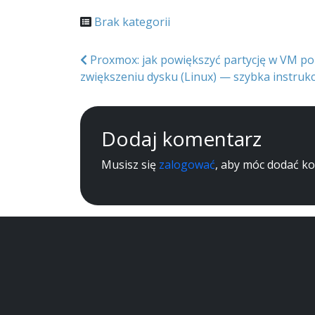
Brak kategorii
Nawigacja
Proxmox: jak powiększyć partycję w VM po
zwiększeniu dysku (Linux) — szybka instrukc
wpisu
Dodaj komentarz
Musisz się
zalogować
, aby móc dodać k