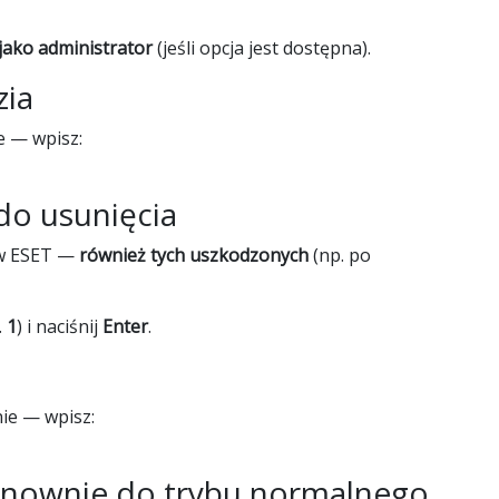
ako administrator
(jeśli opcja jest dostępna).
zia
e — wpisz:
do usunięcia
ów ESET —
również tych uszkodzonych
(np. po
.
1
) i naciśnij
Enter
.
ie — wpisz:
nownie do trybu normalnego