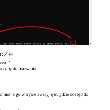
dzie
over”.
naczony do usuwania
.
homienie go w trybie awaryjnym, gdzie dostęp do