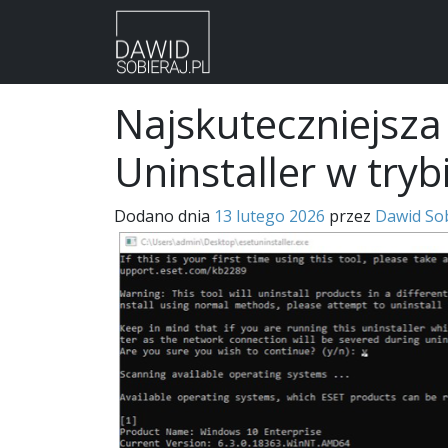
Skip
Najskuteczniejsz
to
content
Uninstaller w try
Dodano dnia
13 lutego 2026
przez
Dawid Sob