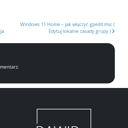
Windows 11 Home – jak włączyć gpedit.msc (
ja
Edytuj lokalne zasady grupy )
omentarz.