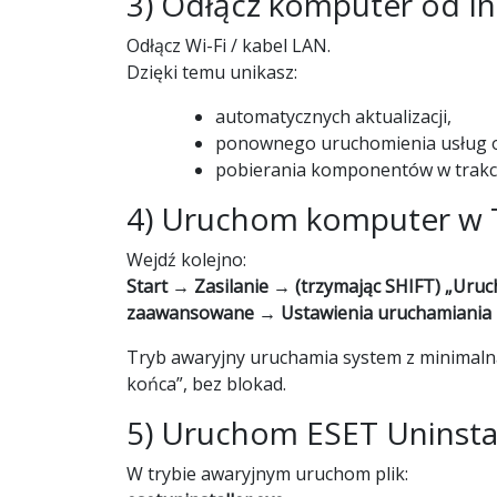
3) Odłącz komputer od I
Odłącz Wi-Fi / kabel LAN.
Dzięki temu unikasz:
automatycznych aktualizacji,
ponownego uruchomienia usług o
pobierania komponentów w trakcie 
4) Uruchom komputer w 
Wejdź kolejno:
Start → Zasilanie → (trzymając SHIFT) „Ur
zaawansowane → Ustawienia uruchamiania →
Tryb awaryjny uruchamia system z minimalną
końca”, bez blokad.
5) Uruchom ESET Uninsta
W trybie awaryjnym uruchom plik: