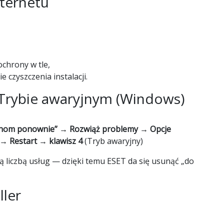
nternetu
chrony w tle,
czyszczenia instalacji.
Trybie awaryjnym (Windows)
uchom ponownie” → Rozwiąż problemy → Opcje
 Restart → klawisz 4
(Tryb awaryjny)
 liczbą usług — dzięki temu ESET da się usunąć „do
ller