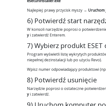
esetuninstaller.exe
Najlepiej: prawy przycisk myszy →
Uruchom j
6) Potwierdź start narzęd
W konsoli narzędzie poprosi o potwierdzeni
y
i zatwierdź Enterem.
7) Wybierz produkt ESET 
Program wyświetli listę wykrytych produkt
niepełnej dezinstalacji lub po użyciu Revo).
Wpisz numer odpowiadający produktowi (np
8) Potwierdź usunięcie
Narzędzie poprosi o ostateczne potwierdzen
y
i zatwierdź.
9) Uruchom komputer po