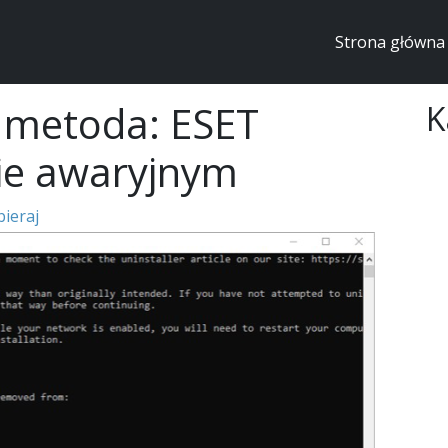
Strona główna
a metoda: ESET
K
bie awaryjnym
ieraj