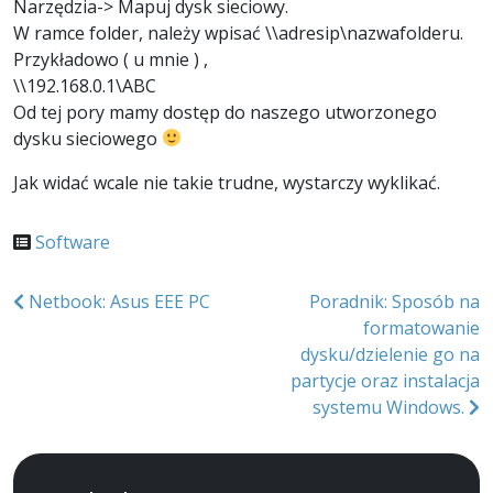
Narzędzia-> Mapuj dysk sieciowy.
W ramce folder, należy wpisać \\adresip\nazwafolderu.
Przykładowo ( u mnie ) ,
\\192.168.0.1\ABC
Od tej pory mamy dostęp do naszego utworzonego
dysku sieciowego
Jak widać wcale nie takie trudne, wystarczy wyklikać.
Software
Nawigacja
Netbook: Asus EEE PC
Poradnik: Sposób na
formatowanie
wpisu
dysku/dzielenie go na
partycje oraz instalacja
systemu Windows.