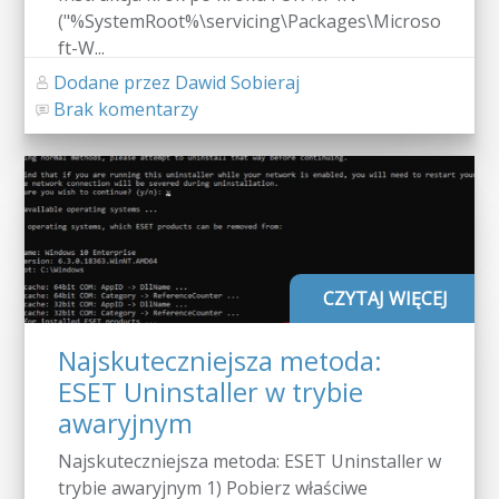
("%SystemRoot%\servicing\Packages\Microso
ft-W...
Dodane przez Dawid Sobieraj
Brak komentarzy
CZYTAJ WIĘCEJ
Najskuteczniejsza metoda:
ESET Uninstaller w trybie
awaryjnym
Najskuteczniejsza metoda: ESET Uninstaller w
trybie awaryjnym 1) Pobierz właściwe