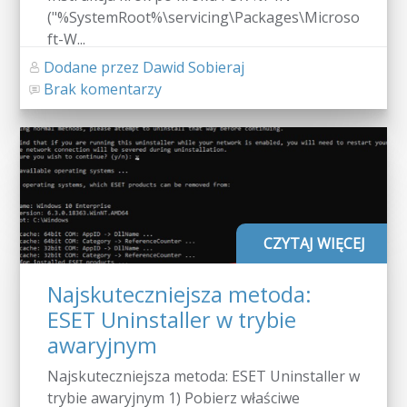
("%SystemRoot%\servicing\Packages\Microso
ft-W...
Dodane przez Dawid Sobieraj
Brak komentarzy
CZYTAJ WIĘCEJ
Najskuteczniejsza metoda:
ESET Uninstaller w trybie
awaryjnym
Najskuteczniejsza metoda: ESET Uninstaller w
trybie awaryjnym 1) Pobierz właściwe