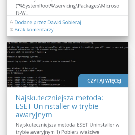
("%SystemRoot%\servicing\Packages\Microso
ft-W...
Dodane przez Dawid Sobieraj
Brak komentarzy
CZYTAJ WIĘCEJ
Najskuteczniejsza metoda:
ESET Uninstaller w trybie
awaryjnym
Najskuteczniejsza metoda: ESET Uninstaller w
trybie awaryjnym 1) Pobierz właściwe