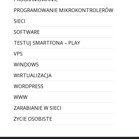
Zrywanie połączenia pulpitu
zdalnego
Zawieszanie sesji RDP – przyczyny i szybkie
rozwiązanie Problem zawieszania się
połączeń RDP (Pulpit zdalny) to dość częste
zjawisko. W zależności od wersji systemu
Windows oraz jakości łącza, sesja potrafi
nagle „stanąć” — obr...
Dodane przez Dawid Sobieraj
Brak komentarzy
CZYTAJ WIĘCEJ