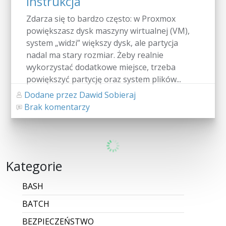
instrukcja
Zdarza się to bardzo często: w Proxmox
powiększasz dysk maszyny wirtualnej (VM),
system „widzi” większy dysk, ale partycja
nadal ma stary rozmiar. Żeby realnie
wykorzystać dodatkowe miejsce, trzeba
powiększyć partycję oraz system plików...
Dodane przez Dawid Sobieraj
Brak komentarzy
CZYTAJ WIĘCEJ
Jak uzyskać dostęp do KSeF 2.0