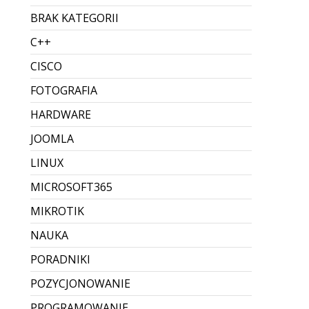
i pobrać faktury? Instrukcja
krok po kroku
Lead (krótki wstęp) Od 1 lutego 2026 działa
produkcyjnie KSeF 2.0 – i nawet jeśli
obowiązek wystawiania e-faktur wchodzi
etapami, to odbieranie faktur z KSeF dotyczy
wszystkich firm, bo kontrahent może
wystawić dokument i “dostarczyć” g...
Dodane przez Dawid Sobieraj
Brak komentarzy
CZYTAJ WIĘCEJ