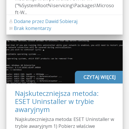
("%SystemRoot%\servicing\Packages\Microso
ft-W...
Dodane przez Dawid Sobieraj
Brak komentarzy
CZYTAJ WIĘCEJ
Najskuteczniejsza metoda:
ESET Uninstaller w trybie
awaryjnym
Najskuteczniejsza metoda: ESET Uninstaller w
trybie awaryjnym 1) Pobierz właściwe