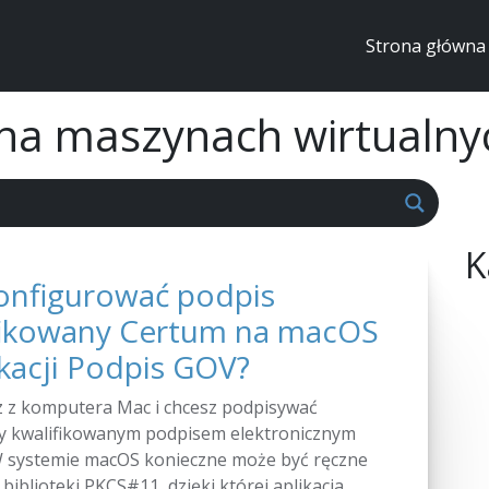
Strona główna
i na maszynach wirtualny
K
konfigurować podpis
fikowany Certum na macOS
ikacji Podpis GOV?
z z komputera Mac i chcesz podpisywać
 kwalifikowanym podpisem elektronicznym
 systemie macOS konieczne może być ręczne
biblioteki PKCS#11, dzięki której aplikacja