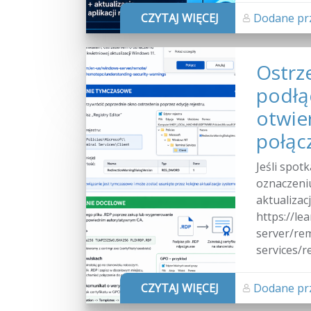
CZYTAJ WIĘCEJ
Dodane prz
Ostrz
podłą
otwier
połąc
Jeśli spot
oznaczeniu
aktualizac
https://le
server/re
services/r
CZYTAJ WIĘCEJ
Dodane prz