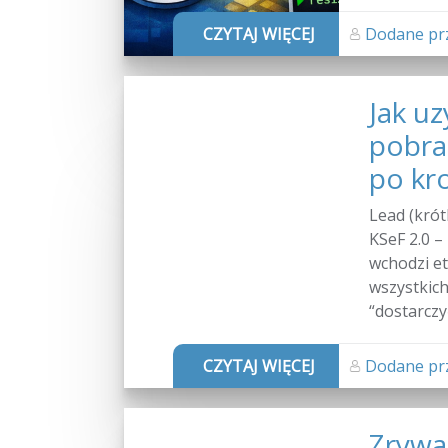
CZYTAJ WIĘCEJ
Dodane prz
Jak uz
pobrać
po kr
Lead (krót
KSeF 2.0 –
wchodzi et
wszystkic
“dostarczyć
CZYTAJ WIĘCEJ
Dodane prz
Zrywa