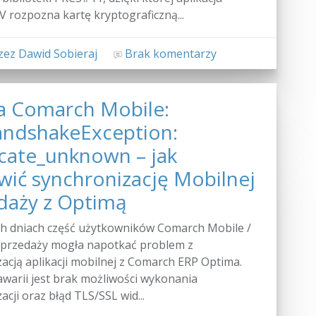
 rozpozna kartę kryptograficzną...
ez Dawid Sobieraj
Brak komentarzy
a Comarch Mobile:
ndshakeException:
icate_unknown – jak
wić synchronizację Mobilnej
daży z Optimą
ch dniach część użytkowników Comarch Mobile /
Sprzedaży mogła napotkać problem z
acją aplikacji mobilnej z Comarch ERP Optima.
warii jest brak możliwości wykonania
acji oraz błąd TLS/SSL wid...