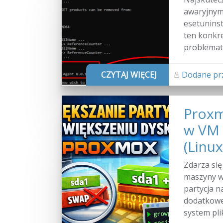
awaryjnym 
esetuninst
ten konkre
problematy
CZYTAJ WIĘCEJ
Dodane prz
Proxm
w VM 
(Linux
Zdarza się
maszyny wi
partycja n
dodatkowe 
system plik