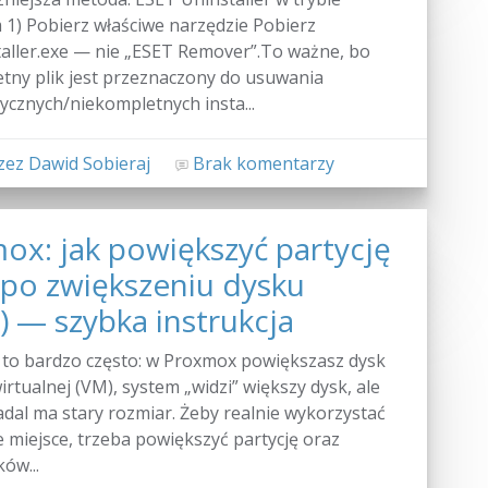
1) Pobierz właściwe narzędzie Pobierz
aller.exe — nie „ESET Remover”.To ważne, bo
tny plik jest przeznaczony do usuwania
cznych/niekompletnych insta...
ez Dawid Sobieraj
Brak komentarzy
ox: jak powiększyć partycję
po zwiększeniu dysku
) — szybka instrukcja
 to bardzo często: w Proxmox powiększasz dysk
rtualnej (VM), system „widzi” większy dysk, ale
adal ma stary rozmiar. Żeby realnie wykorzystać
miejsce, trzeba powiększyć partycję oraz
ów...