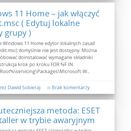
ws 11 Home – jak włączyć
.msc ( Edytuj lokalne
y grupy )
e Windows 11 Home edytor lokalnych zasad
dit.msc) domyślnie nie jest dostępny. Można
róbować doinstalować wymagane składniki
nstrukcja krok po kroku FOR %F IN
Root%\servicing\Packages\Microsoft-W...
ez Dawid Sobieraj
Brak komentarzy
uteczniejsza metoda: ESET
taller w trybie awaryjnym
niejsza metoda: ESET Uninstaller w trybie