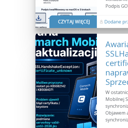
Podpis GOV
CZYTAJ WIĘCEJ
Dodane prz
Awari
SSLHa
certif
napra
Sprze
W ostatni
Mobilnej 
synchroniz
Objawem a
synchroniz