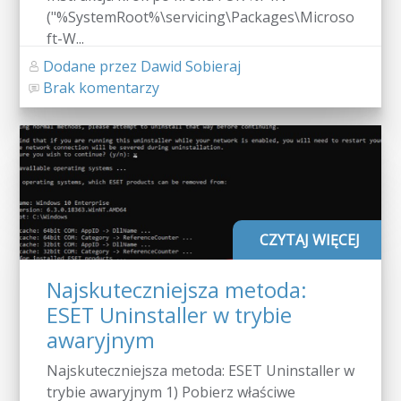
("%SystemRoot%\servicing\Packages\Microso
ft-W...
Dodane przez Dawid Sobieraj
Brak komentarzy
CZYTAJ WIĘCEJ
Najskuteczniejsza metoda:
ESET Uninstaller w trybie
awaryjnym
Najskuteczniejsza metoda: ESET Uninstaller w
trybie awaryjnym 1) Pobierz właściwe