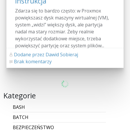
instrukcja
Zdarza się to bardzo często: w Proxmox
powiększasz dysk maszyny wirtualnej (VM),
system „widzi” większy dysk, ale partycja
nadal ma stary rozmiar. Żeby realnie
wykorzystać dodatkowe miejsce, trzeba
powiększyć partycję oraz system plików...
Dodane przez Dawid Sobieraj
Brak komentarzy
CZYTAJ WIĘCEJ
Jak uzyskać dostęp do KSeF 2.0