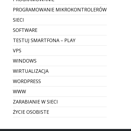
Zrywanie połączenia pulpitu
zdalnego
Zawieszanie sesji RDP – przyczyny i szybkie
rozwiązanie Problem zawieszania się
połączeń RDP (Pulpit zdalny) to dość częste
zjawisko. W zależności od wersji systemu
Windows oraz jakości łącza, sesja potrafi
nagle „stanąć” — obr...
Dodane przez Dawid Sobieraj
Brak komentarzy
CZYTAJ WIĘCEJ