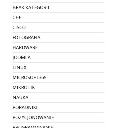
i pobrać faktury? Instrukcja
krok po kroku
Lead (krótki wstęp) Od 1 lutego 2026 działa
produkcyjnie KSeF 2.0 – i nawet jeśli
obowiązek wystawiania e-faktur wchodzi
etapami, to odbieranie faktur z KSeF dotyczy
wszystkich firm, bo kontrahent może
wystawić dokument i “dostarczyć” g...
Dodane przez Dawid Sobieraj
Brak komentarzy
CZYTAJ WIĘCEJ