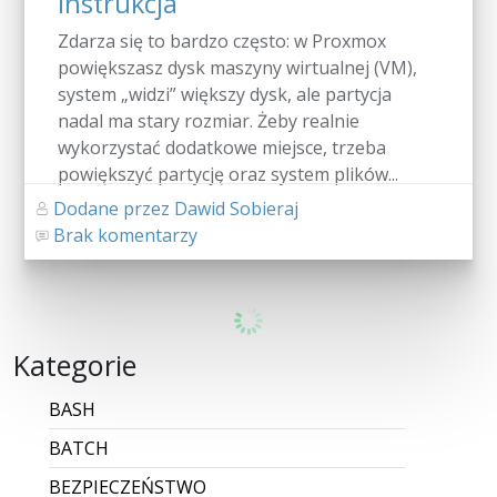
instrukcja
Zdarza się to bardzo często: w Proxmox
powiększasz dysk maszyny wirtualnej (VM),
system „widzi” większy dysk, ale partycja
nadal ma stary rozmiar. Żeby realnie
wykorzystać dodatkowe miejsce, trzeba
powiększyć partycję oraz system plików...
Dodane przez Dawid Sobieraj
Brak komentarzy
CZYTAJ WIĘCEJ
Jak uzyskać dostęp do KSeF 2.0