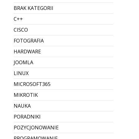
i pobrać faktury? Instrukcja
krok po kroku
Lead (krótki wstęp) Od 1 lutego 2026 działa
produkcyjnie KSeF 2.0 – i nawet jeśli
obowiązek wystawiania e-faktur wchodzi
etapami, to odbieranie faktur z KSeF dotyczy
wszystkich firm, bo kontrahent może
wystawić dokument i “dostarczyć” g...
Dodane przez Dawid Sobieraj
Brak komentarzy
CZYTAJ WIĘCEJ