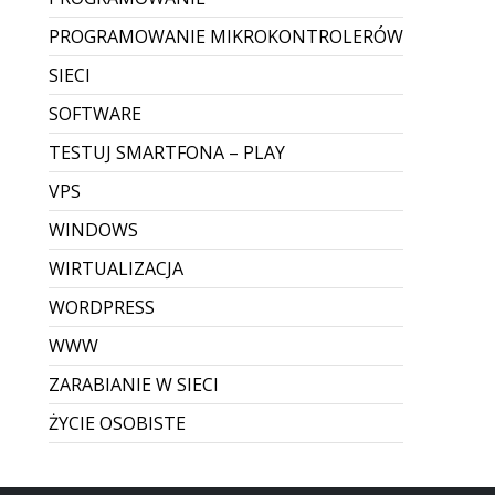
Zrywanie połączenia pulpitu
zdalnego
Zawieszanie sesji RDP – przyczyny i szybkie
rozwiązanie Problem zawieszania się
połączeń RDP (Pulpit zdalny) to dość częste
zjawisko. W zależności od wersji systemu
Windows oraz jakości łącza, sesja potrafi
nagle „stanąć” — obr...
Dodane przez Dawid Sobieraj
Brak komentarzy
CZYTAJ WIĘCEJ