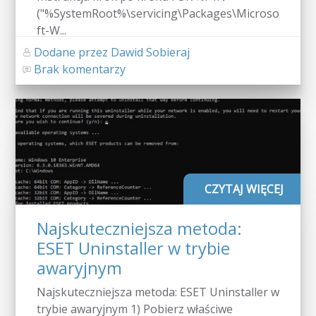
("%SystemRoot%\servicing\Packages\Microso
ft-W...
Dodane przez Dawid Sobieraj
Brak komentarzy
CZYTAJ WIĘCEJ
Najskuteczniejsza metoda:
ESET Uninstaller w trybie
awaryjnym
Najskuteczniejsza metoda: ESET Uninstaller w
trybie awaryjnym 1) Pobierz właściwe