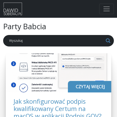
Skip
Party Babcia
to
content
CZYTAJ WIĘCEJ
Jak skonfigurować podpis
kwalifikowany Certum na
macOS w aplikacji Podpis GOV?