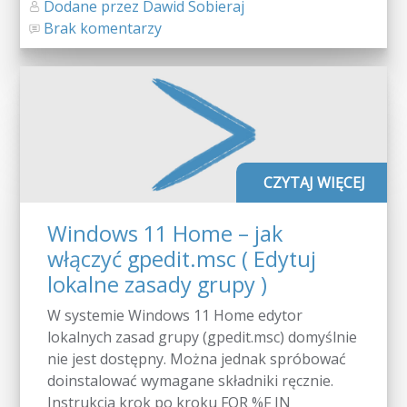
Dodane przez Dawid Sobieraj
Brak komentarzy
CZYTAJ WIĘCEJ
Windows 11 Home – jak
włączyć gpedit.msc ( Edytuj
lokalne zasady grupy )
W systemie Windows 11 Home edytor
lokalnych zasad grupy (gpedit.msc) domyślnie
nie jest dostępny. Można jednak spróbować
doinstalować wymagane składniki ręcznie.
Instrukcja krok po kroku FOR %F IN