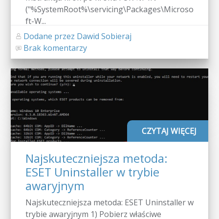
("%SystemRoot%\servicing\Packages\Microso
ft-W...
Dodane przez Dawid Sobieraj
Brak komentarzy
CZYTAJ WIĘCEJ
Najskuteczniejsza metoda:
ESET Uninstaller w trybie
awaryjnym
Najskuteczniejsza metoda: ESET Uninstaller w
trybie awaryjnym 1) Pobierz właściwe