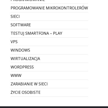
Zrywanie połączenia pulpitu
zdalnego
Zawieszanie sesji RDP – przyczyny i szybkie
rozwiązanie Problem zawieszania się
połączeń RDP (Pulpit zdalny) to dość częste
zjawisko. W zależności od wersji systemu
Windows oraz jakości łącza, sesja potrafi
nagle „stanąć” — obr...
Dodane przez Dawid Sobieraj
Brak komentarzy
CZYTAJ WIĘCEJ