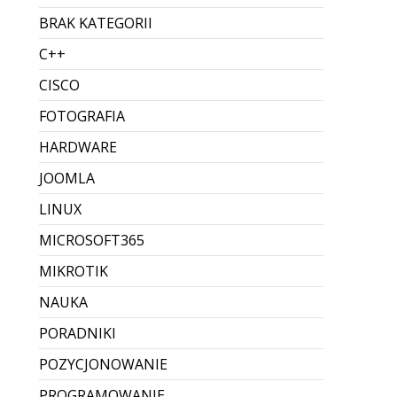
i pobrać faktury? Instrukcja
krok po kroku
Lead (krótki wstęp) Od 1 lutego 2026 działa
produkcyjnie KSeF 2.0 – i nawet jeśli
obowiązek wystawiania e-faktur wchodzi
etapami, to odbieranie faktur z KSeF dotyczy
wszystkich firm, bo kontrahent może
wystawić dokument i “dostarczyć” g...
Dodane przez Dawid Sobieraj
Brak komentarzy
CZYTAJ WIĘCEJ