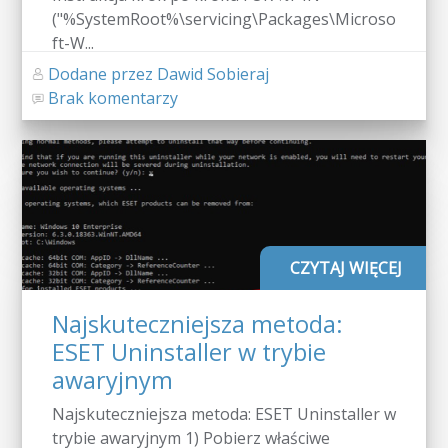
("%SystemRoot%\servicing\Packages\Microso
ft-W...
Dodane przez Dawid Sobieraj
Brak komentarzy
CZYTAJ WIĘCEJ
Najskuteczniejsza metoda:
ESET Uninstaller w trybie
awaryjnym
Najskuteczniejsza metoda: ESET Uninstaller w
trybie awaryjnym 1) Pobierz właściwe