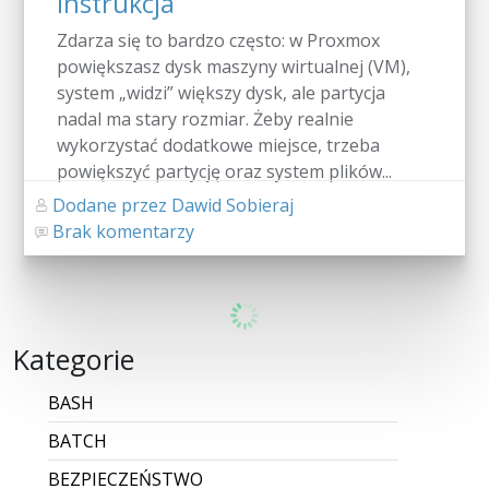
instrukcja
Zdarza się to bardzo często: w Proxmox
powiększasz dysk maszyny wirtualnej (VM),
system „widzi” większy dysk, ale partycja
nadal ma stary rozmiar. Żeby realnie
wykorzystać dodatkowe miejsce, trzeba
powiększyć partycję oraz system plików...
Dodane przez Dawid Sobieraj
Brak komentarzy
CZYTAJ WIĘCEJ
Jak uzyskać dostęp do KSeF 2.0