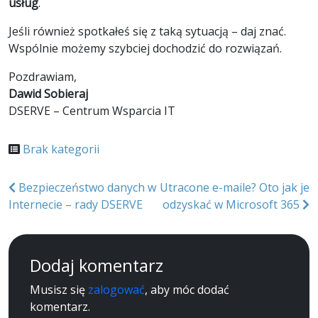
usług
.
Jeśli również spotkałeś się z taką sytuacją – daj znać.
Wspólnie możemy szybciej dochodzić do rozwiązań.
Pozdrawiam,
Dawid Sobieraj
DSERVE – Centrum Wsparcia IT
Brak kategorii
Nawigacja
Bezpieczeństwo danych w
Utracone e-maile? Oto jak je
Internecie – rady DSERVE
odzyskać w Microsoft 365
wpisu
Dodaj komentarz
Musisz się
zalogować
, aby móc dodać
komentarz.