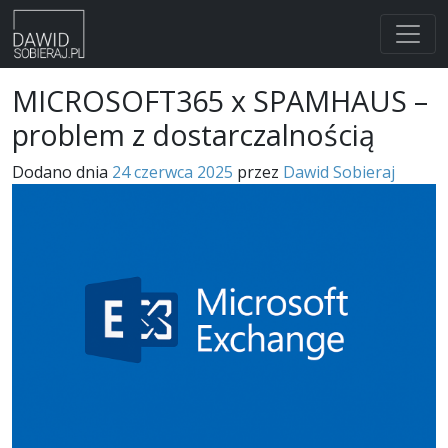
Skip
MICROSOFT365 x SPAMHAUS –
to
problem z dostarczalnością
content
Dodano dnia
24 czerwca 2025
przez
Dawid Sobieraj